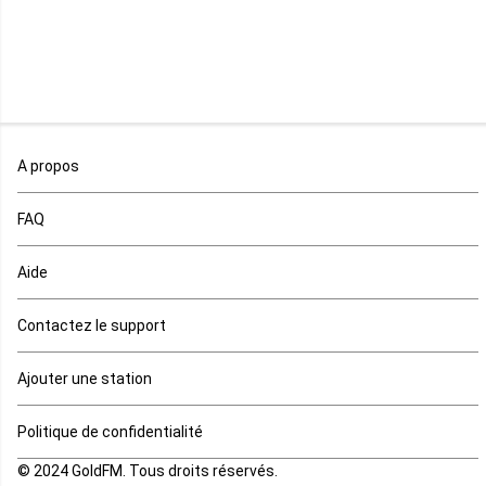
Malawi
Mali
Maroc
A propos
Maurice
FAQ
Mauritanie
Aide
Mayotte
Contactez le support
Mozambique
Ajouter une station
Namibie
Politique de confidentialité
Niger
© 2024 GoldFM. Tous droits réservés.