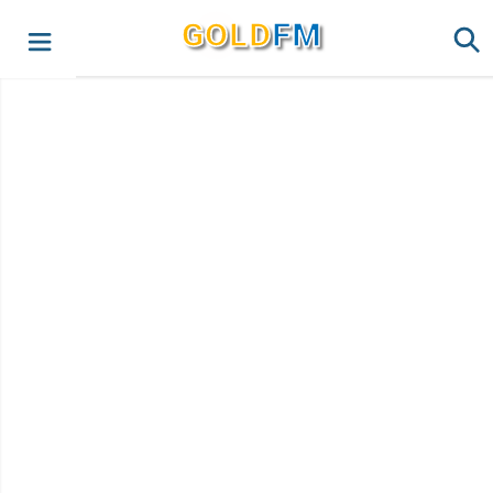
G
O
LD
FM