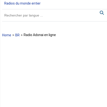
Radios du monde entier
Ghana
Guinée
Guinée Bissau
Radio Adonai en ligne
Home
BR
Guinée équatoriale
Kenya
Lesotho
Libye
Libéria
Madagascar