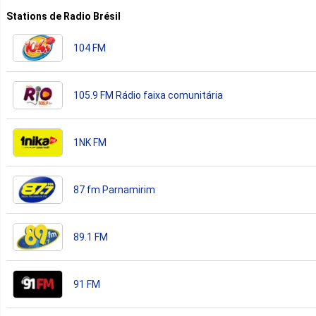
Stations de Radio Brésil
104 FM
105.9 FM Rádio faixa comunitária
1NK FM
87 fm Parnamirim
89.1 FM
91 FM