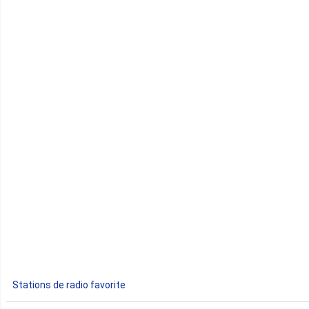
Cameroun
Cap-Vert
Comores
Congo
Côte d'Ivoire
Djibouti
Egypte
Ethiopie
Gabon
Stations de radio favorite
Gambie