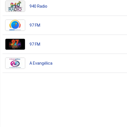
940 Radio
97 FM
97 FM
A Evangélica