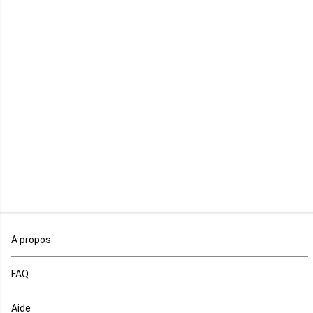
Lesotho
Libye
Libéria
Madagascar
Malawi
Mali
Maroc
A propos
Maurice
FAQ
Mauritanie
Aide