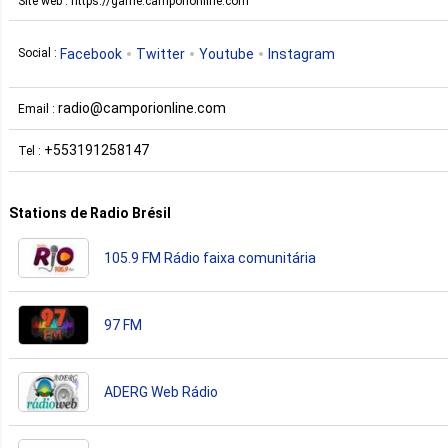
Site web : https://game.camporionline.com
Facebook
Twitter
Youtube
Instagram
Social :
radio@camporionline.com
Email :
+553191258147
Tel :
Stations de Radio Brésil
105.9 FM Rádio faixa comunitária
97 FM
ADERG Web Rádio