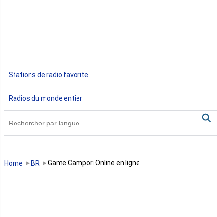
Egypte
Ethiopie
Gabon
Stations de radio favorite
Gambie
Radios du monde entier
Ghana
Guinée
Guinée Bissau
Game Campori Online en ligne
Home
BR
Guinée équatoriale
Kenya