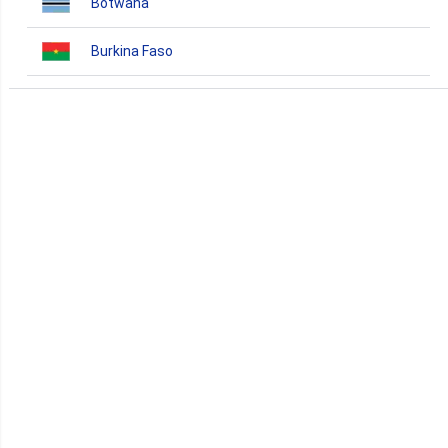
Botwana
Burkina Faso
Burundi
Bénin
Cameroun
Cap-Vert
Comores
Congo
Côte d'Ivoire
Djibouti