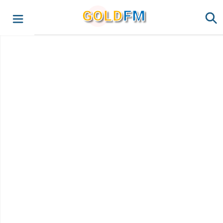
G
O
LD
FM