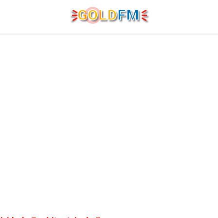
G
O
LD
FM