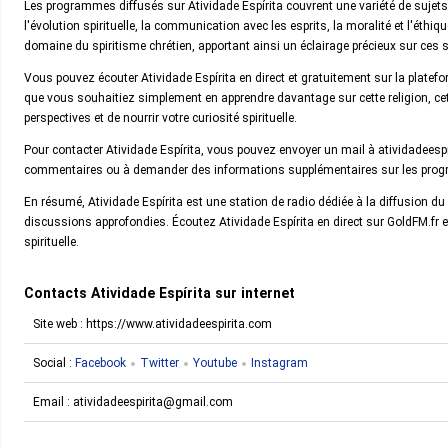
Les programmes diffusés sur Atividade Espírita couvrent une variété de sujets l
l'évolution spirituelle, la communication avec les esprits, la moralité et l'éthi
domaine du spiritisme chrétien, apportant ainsi un éclairage précieux sur ces s
Vous pouvez écouter Atividade Espírita en direct et gratuitement sur la platef
que vous souhaitiez simplement en apprendre davantage sur cette religion, cet
perspectives et de nourrir votre curiosité spirituelle.
Pour contacter Atividade Espírita, vous pouvez envoyer un mail à atividadees
commentaires ou à demander des informations supplémentaires sur les prog
En résumé, Atividade Espírita est une station de radio dédiée à la diffusion d
discussions approfondies. Écoutez Atividade Espírita en direct sur GoldFM.fr e
spirituelle.
Contacts Atividade Espírita sur internet
Site web : https://www.atividadeespirita.com
Social :
Facebook
Twitter
Youtube
Instagram
Email :
atividadeespirita@gmail.com