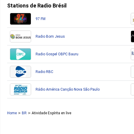
Stations de Radio Brésil
97 FM
Radio Bom Jesus
Radio Gospel OBPC Bauru
Radio RBC
Rádio América Canção Nova São Paulo
Home
BR
Atividade Espírita en live