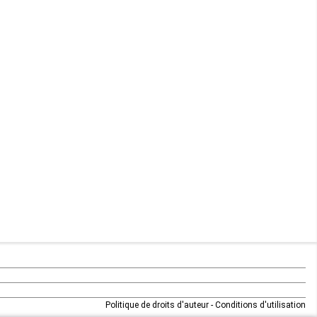
Maurice
Mauritanie
Mayotte
Mozambique
Namibie
Niger
Nigeria
Ouganda
Rd Congo
Politique de droits d'auteur
-
Conditions d'utilisation