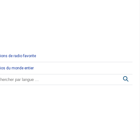
Comores
Congo
Côte d'Ivoire
Djibouti
ions de radio favorite
Egypte
ios du monde entier
Ethiopie
Gabon
Gambie
Ghana
Guinée