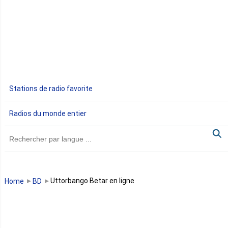
Djibouti
Egypte
Ethiopie
Gabon
Stations de radio favorite
Gambie
Radios du monde entier
Ghana
Guinée
Guinée Bissau
Uttorbango Betar en ligne
Home
BD
Guinée équatoriale
Kenya