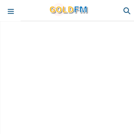
G
O
LD
FM