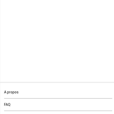
Lesotho
Libye
Libéria
Madagascar
Malawi
Mali
Maroc
A propos
Maurice
FAQ
Mauritanie