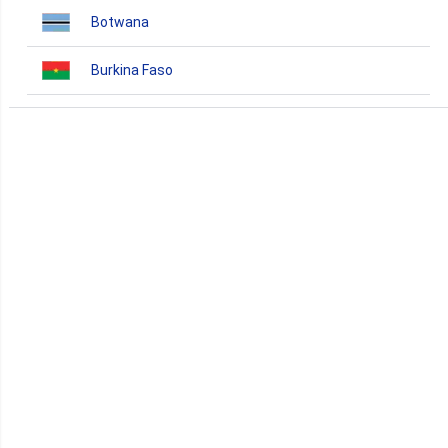
Botwana
Burkina Faso
Burundi
Bénin
Cameroun
Cap-Vert
Comores
Congo
Côte d'Ivoire