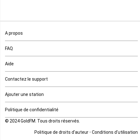
Mali
Maroc
A propos
Maurice
FAQ
Mauritanie
Aide
Mayotte
Contactez le support
Mozambique
Ajouter une station
Namibie
Politique de confidentialité
Niger
© 2024 GoldFM. Tous droits réservés.
Nigeria
-
Politique de droits d'auteur
Conditions d'utilisation