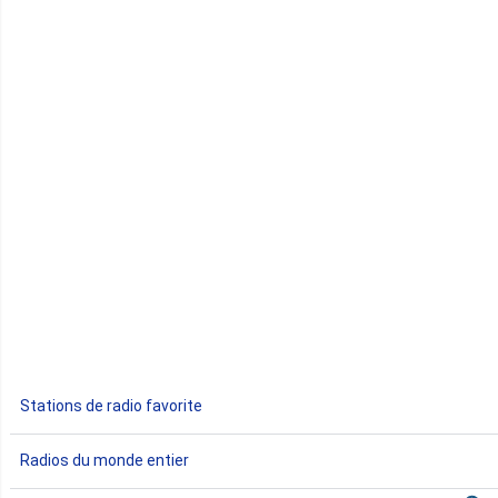
Cap-Vert
Comores
Congo
Côte d'Ivoire
Djibouti
Egypte
Ethiopie
Gabon
Stations de radio favorite
Gambie
Radios du monde entier
Ghana