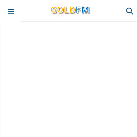
G
O
LD
FM