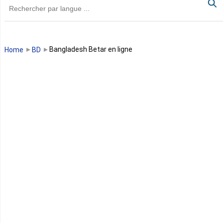
Guinée
Guinée Bissau
Bangladesh Betar en ligne
Home
BD
Guinée équatoriale
Kenya
Lesotho
Libye
Libéria
Madagascar
Malawi