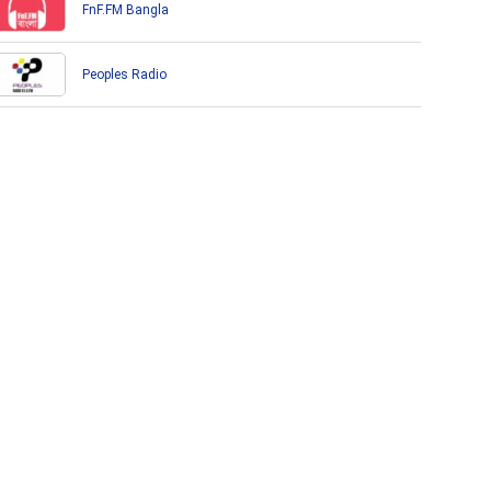
FnF.FM Bangla
Peoples Radio