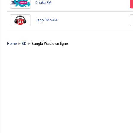
Dhaka FM
Jago FM 94.4
Home
BD
Bangla Wadio en ligne