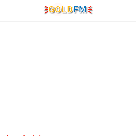
G
O
LD
FM