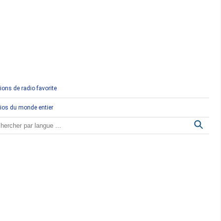
Comores
Congo
Côte d'Ivoire
Djibouti
ions de radio favorite
Egypte
ios du monde entier
Ethiopie
Gabon
Gambie
Ghana
Guinée