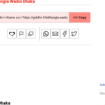
ngla Wadio Dhaka
</> Copy
Gol
 Dhaka