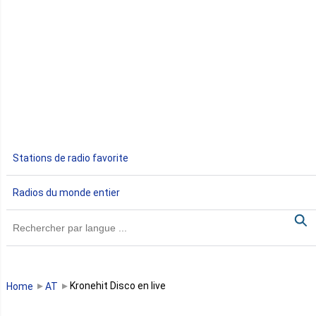
Côte d'Ivoire
Djibouti
Egypte
Ethiopie
Gabon
Stations de radio favorite
Gambie
Radios du monde entier
Ghana
Guinée
Guinée Bissau
Kronehit Disco en live
Home
AT
Guinée équatoriale