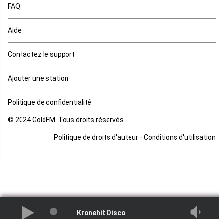
FAQ
Mauritanie
Aide
Mayotte
Contactez le support
Mozambique
Ajouter une station
Namibie
Politique de confidentialité
Niger
© 2024 GoldFM. Tous droits réservés.
Nigeria
-
Politique de droits d'auteur
Conditions d'utilisation
Ouganda
Rd Congo
Rwanda
Kronehit Disco