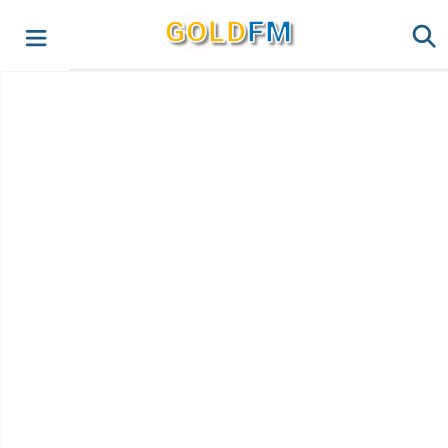
G
O
LD
FM