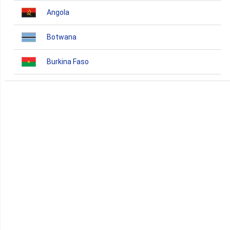
Angola
Botwana
Burkina Faso
Burundi
Bénin
Cameroun
Cap-Vert
Comores
Congo