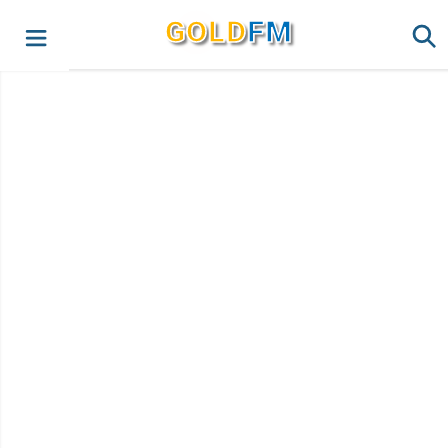
G
O
LD
FM