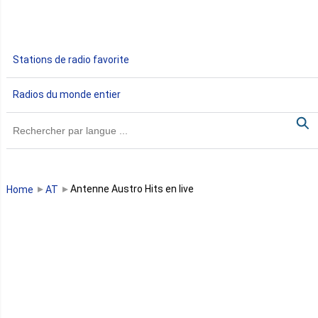
Ethiopie
Gabon
Stations de radio favorite
Gambie
Radios du monde entier
Ghana
Guinée
Guinée Bissau
Antenne Austro Hits en live
Home
AT
Guinée équatoriale
Kenya
Lesotho
Libye