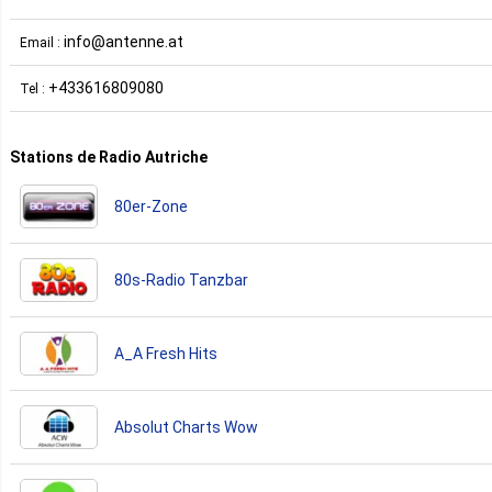
info@antenne.at
Email :
+433616809080
Tel :
Stations de Radio Autriche
80er-Zone
80s-Radio Tanzbar
A_A Fresh Hits
Absolut Charts Wow