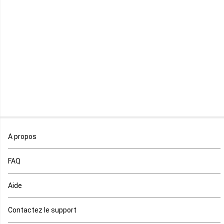
Libéria
Madagascar
Malawi
Mali
Maroc
A propos
Maurice
FAQ
Mauritanie
Aide
Mayotte
Contactez le support
Mozambique