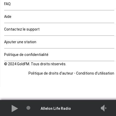
FAQ
Mauritanie
Aide
Mayotte
Contactez le support
Mozambique
Ajouter une station
Namibie
Politique de confidentialité
Niger
© 2024 GoldFM. Tous droits réservés.
Nigeria
-
Politique de droits d'auteur
Conditions d'utilisation
Ouganda
Rd Congo
Rwanda
Allelon Life Radio