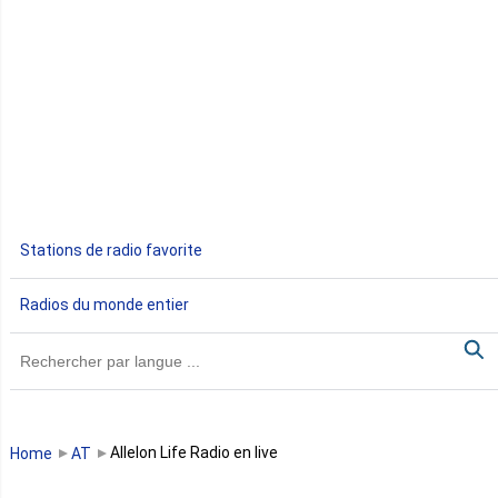
Côte d'Ivoire
Djibouti
Egypte
Ethiopie
Gabon
Stations de radio favorite
Gambie
Radios du monde entier
Ghana
Guinée
Guinée Bissau
Allelon Life Radio en live
Home
AT
Guinée équatoriale