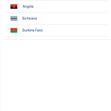
Angola
Botwana
Burkina Faso
Burundi
Bénin
Cameroun
Cap-Vert
Comores
Congo