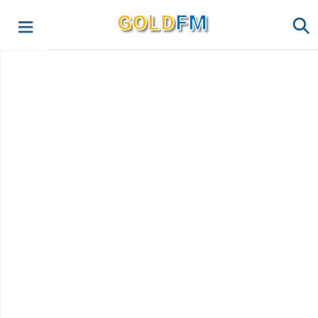
G
O
LD
FM