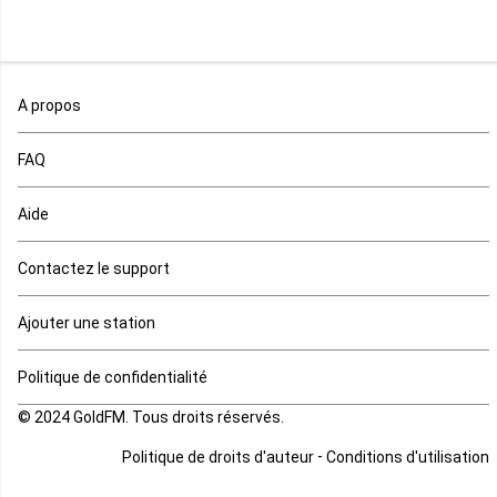
Mali
Maroc
A propos
Maurice
FAQ
Mauritanie
Aide
Mayotte
Contactez le support
Mozambique
Ajouter une station
Namibie
Politique de confidentialité
Niger
© 2024 GoldFM. Tous droits réservés.
Nigeria
-
Politique de droits d'auteur
Conditions d'utilisation
Ouganda