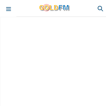
G
O
LD
FM