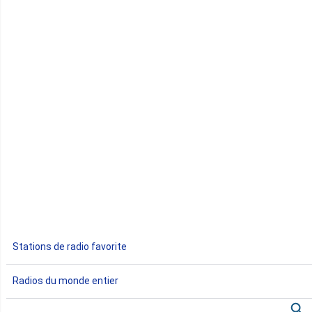
Comores
Congo
Côte d'Ivoire
Djibouti
Egypte
Ethiopie
Gabon
Stations de radio favorite
Gambie
Radios du monde entier
Ghana