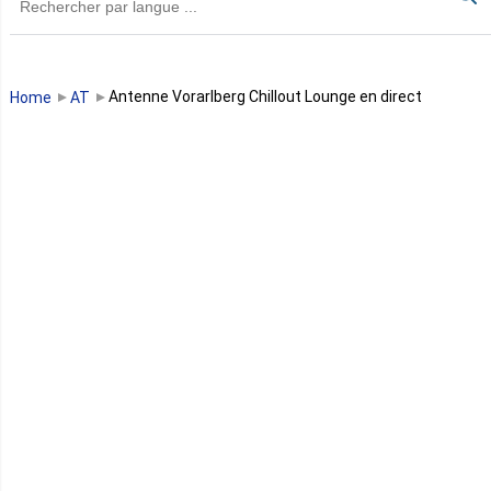
Guinée
Guinée Bissau
Antenne Vorarlberg Chillout Lounge en direct
Home
AT
Guinée équatoriale
Kenya
Lesotho
Libye
Libéria
Madagascar
Malawi