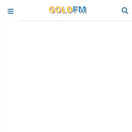
G
O
LD
FM