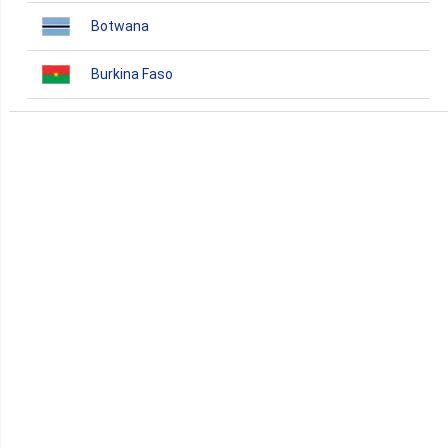
Botwana
Burkina Faso
Burundi
Bénin
Cameroun
Cap-Vert
Comores
Congo
Côte d'Ivoire