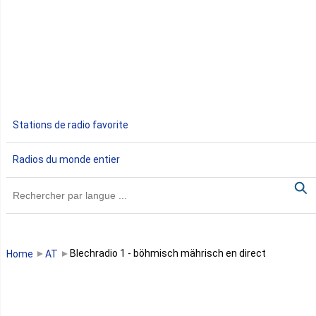
Djibouti
Egypte
Ethiopie
Gabon
Stations de radio favorite
Gambie
Radios du monde entier
Ghana
Guinée
Guinée Bissau
Blechradio 1 - böhmisch mährisch en direct
Home
AT
Guinée équatoriale
Kenya