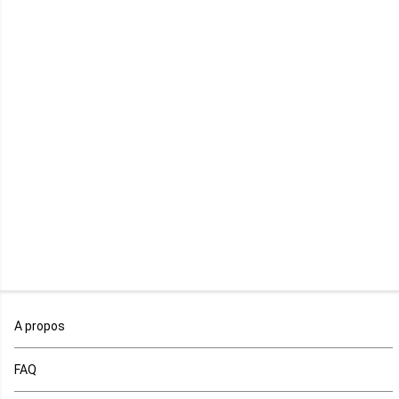
Lesotho
Libye
Libéria
Madagascar
Malawi
Mali
Maroc
A propos
Maurice
FAQ
Mauritanie