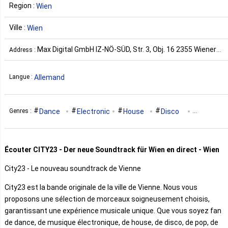
Region :
Wien
Ville :
Wien
Max Digital GmbH IZ-NÖ-SÜD, Str. 3, Obj. 16 2355 Wiener
Address :
Neudorf Autriche
Allemand
Langue :
Dance
Electronic
House
Disco
Genres :
Pop
Lounge
Relax
Soul
Chill-Out
Écouter CITY23 - Der neue Soundtrack für Wien en direct - Wien
Urban
R‘n‘b
City23 - Le nouveau soundtrack de Vienne
City23 est la bande originale de la ville de Vienne. Nous vous
proposons une sélection de morceaux soigneusement choisis,
garantissant une expérience musicale unique. Que vous soyez fan
de dance, de musique électronique, de house, de disco, de pop, de