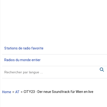
Djibouti
Egypte
Ethiopie
Gabon
Stations de radio favorite
Gambie
Radios du monde entier
Ghana
Guinée
Guinée Bissau
CITY23 - Der neue Soundtrack für Wien en live
Home
AT
Guinée équatoriale