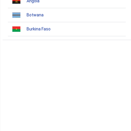
Angola
Botwana
Burkina Faso
Burundi
Bénin
Cameroun
Cap-Vert
Comores
Congo
Côte d'Ivoire