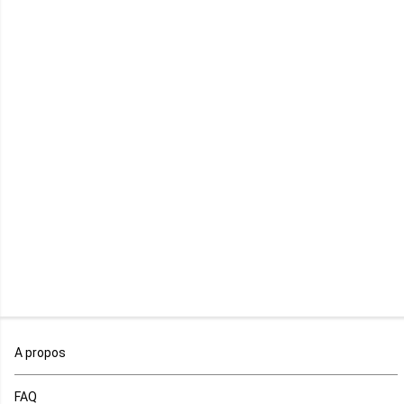
Kenya
Lesotho
Libye
Libéria
Madagascar
Malawi
Mali
Maroc
A propos
Maurice
FAQ