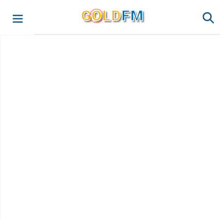
G
O
LD
FM