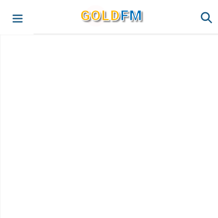
G
O
LD
FM