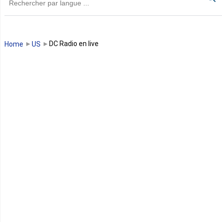
Guinée
Guinée Bissau
DC Radio en live
Home
US
Guinée équatoriale
Kenya
Lesotho
Libye
Libéria
Madagascar
Malawi