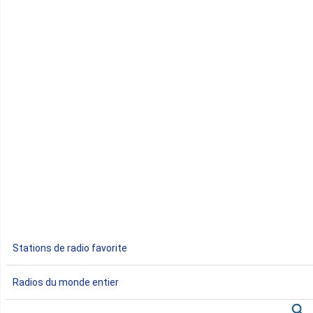
Comores
Congo
Côte d'Ivoire
Djibouti
Egypte
Ethiopie
Gabon
Stations de radio favorite
Gambie
Radios du monde entier
Ghana