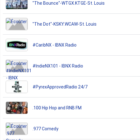
"The Bounce"-WTGX.KTGE-St. Louis
"The Dot"-KSKY.WCAW-St. Louis
#CaribNX - IBNX Radio
#IndieNX101 - IBNX Radio
#PyrexApprovedRadio 24/7
.100 Hip Hop and RNB FM
.977 Comedy