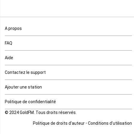
Mali
Maroc
A propos
Maurice
FAQ
Mauritanie
Aide
Mayotte
Contactez le support
Mozambique
Ajouter une station
Namibie
Politique de confidentialité
Niger
© 2024 GoldFM. Tous droits réservés.
Nigeria
-
Politique de droits d'auteur
Conditions d'utilisation
Ouganda