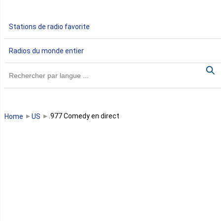
Gabon
Stations de radio favorite
Gambie
Radios du monde entier
Ghana
Guinée
Guinée Bissau
.977 Comedy en direct
Home
US
Guinée équatoriale
Kenya
Lesotho
Libye