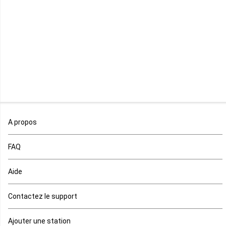
Libéria
Madagascar
Malawi
Mali
Maroc
A propos
Maurice
FAQ
Mauritanie
Aide
Mayotte
Contactez le support
Mozambique
Ajouter une station
Namibie