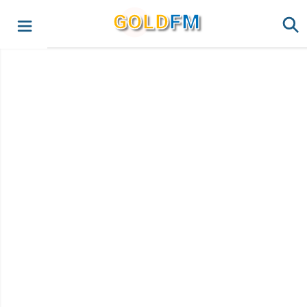
G
O
LD
FM