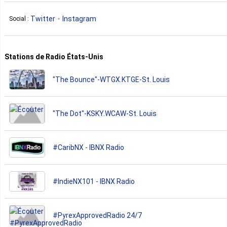
Twitter
Instagram
Social :
Stations de Radio États-Unis
"The Bounce"-WTGX.KTGE-St. Louis
"The Dot"-KSKY.WCAW-St. Louis
#CaribNX - IBNX Radio
#IndieNX101 - IBNX Radio
#PyrexApprovedRadio 24/7