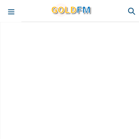
G
O
LD
FM