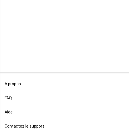
Libye
Libéria
Madagascar
Malawi
Mali
Maroc
A propos
Maurice
FAQ
Mauritanie
Aide
Mayotte
Contactez le support
Mozambique