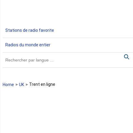
Ethiopie
Gabon
Stations de radio favorite
Gambie
Radios du monde entier
Ghana
Guinée
Guinée Bissau
Trent en ligne
Home
UK
Guinée équatoriale
Kenya
Lesotho