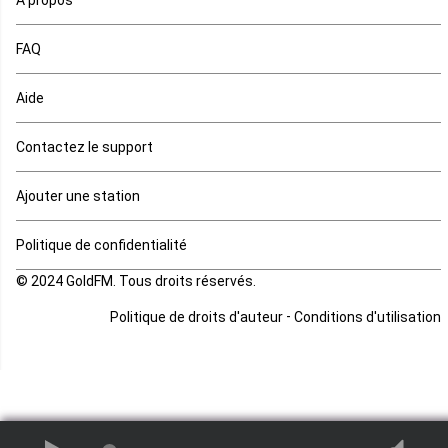
A propos
Maurice
FAQ
Mauritanie
Aide
Mayotte
Contactez le support
Mozambique
Ajouter une station
Namibie
Politique de confidentialité
Niger
© 2024 GoldFM. Tous droits réservés.
Nigeria
-
Politique de droits d'auteur
Conditions d'utilisation
Ouganda
Rd Congo
Rwanda