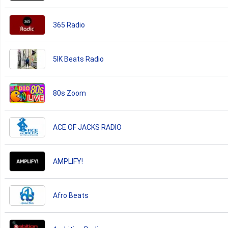
365 Radio
5IK Beats Radio
80s Zoom
ACE OF JACKS RADIO
AMPLIFY!
Afro Beats