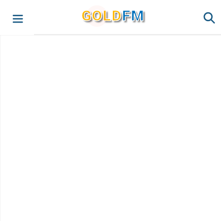
G
O
LD
FM