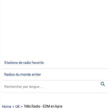
Côte d'Ivoire
Djibouti
Egypte
Ethiopie
Gabon
Stations de radio favorite
Gambie
Radios du monde entier
Ghana
Guinée
Guinée Bissau
1Mix Radio - EDM en ligne
Home
UK