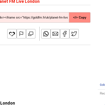
anet FM Live London
</> Copy
Gol
e London