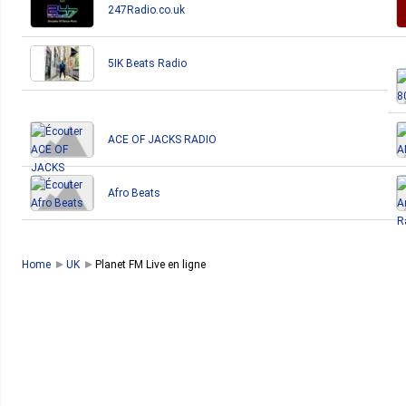
247Radio.co.uk
5IK Beats Radio
ACE OF JACKS RADIO
Afro Beats
Home
UK
Planet FM Live en ligne