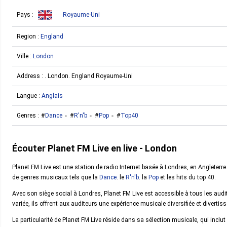
Pays :
Royaume-Uni
Region :
England
Ville :
London
Address : . London. England Royaume-Uni
Langue :
Anglais
Genres :
Dance
R'n'b
Pop
Top40
Écouter Planet FM Live en live - London
Planet FM Live est une station de radio Internet basée à Londres, en Angleterr
de genres musicaux tels que la
Dance
. le
R'n'b
. la
Pop
et les hits du top 40.
Avec son siège social à Londres, Planet FM Live est accessible à tous les au
variée, ils offrent aux auditeurs une expérience musicale diversifiée et divertis
La particularité de Planet FM Live réside dans sa sélection musicale, qui inclut