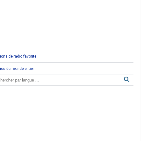
Comores
Congo
Côte d'Ivoire
Djibouti
ions de radio favorite
Egypte
ios du monde entier
Ethiopie
Gabon
Gambie
Ghana
Guinée