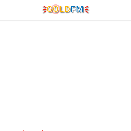
G
O
LD
FM