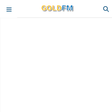
G
O
LD
FM