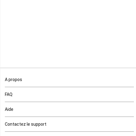
Libéria
Madagascar
Malawi
Mali
Maroc
A propos
Maurice
FAQ
Mauritanie
Aide
Mayotte
Contactez le support
Mozambique