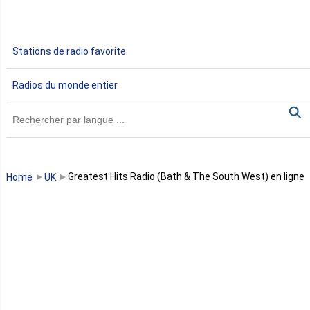
Ethiopie
Gabon
Stations de radio favorite
Gambie
Radios du monde entier
Ghana
Guinée
Guinée Bissau
Greatest Hits Radio (Bath & The South West) en ligne
Home
UK
Guinée équatoriale
Kenya
Lesotho
Libye