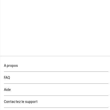
Libéria
Madagascar
Malawi
Mali
Maroc
A propos
Maurice
FAQ
Mauritanie
Aide
Mayotte
Contactez le support
Mozambique