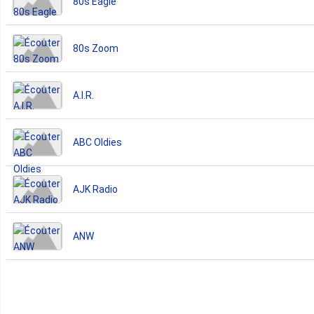
80s Eagle
80s Zoom
A.I.R.
ABC Oldies
AJK Radio
ANW