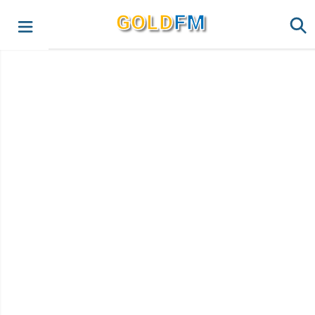
G
O
LD
FM