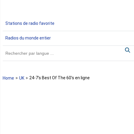
Ethiopie
Gabon
Stations de radio favorite
Gambie
Radios du monde entier
Ghana
Guinée
Guinée Bissau
24-7's Best Of The 60's en ligne
Home
UK
Guinée équatoriale
Kenya
Lesotho
Libye