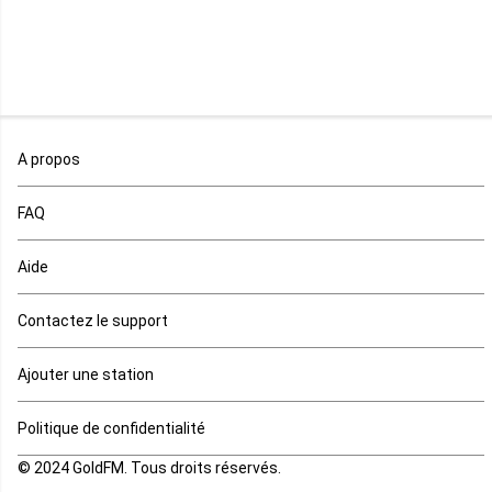
Malawi
Mali
Maroc
A propos
Maurice
FAQ
Mauritanie
Aide
Mayotte
Contactez le support
Mozambique
Ajouter une station
Namibie
Politique de confidentialité
Niger
© 2024 GoldFM. Tous droits réservés.
Nigeria