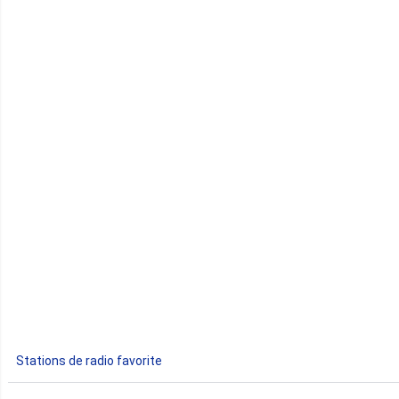
Cap-Vert
Comores
Congo
Côte d'Ivoire
Djibouti
Egypte
Ethiopie
Gabon
Stations de radio favorite
Gambie