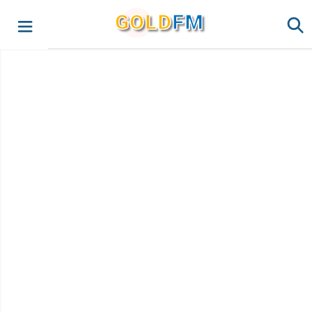
G
O
LD
FM