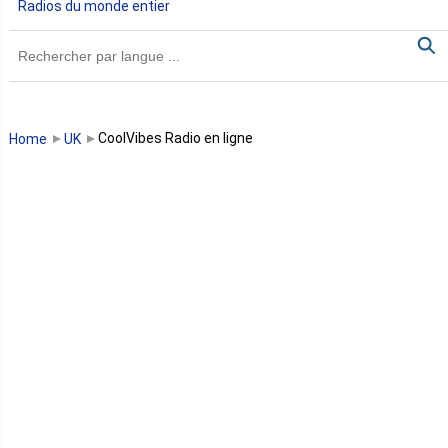
Radios du monde entier
Ghana
Guinée
Guinée Bissau
CoolVibes Radio en ligne
Home
UK
Guinée équatoriale
Kenya
Lesotho
Libye
Libéria
Madagascar