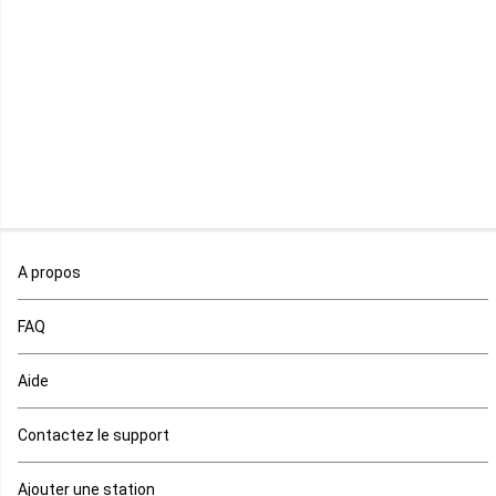
Libéria
Madagascar
Malawi
Mali
Maroc
A propos
Maurice
FAQ
Mauritanie
Aide
Mayotte
Contactez le support
Mozambique
Ajouter une station