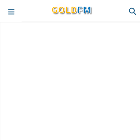
G
O
LD
FM