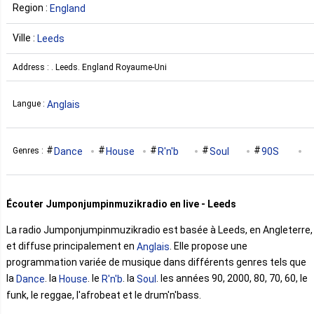
Region :
England
Ville :
Leeds
Address : . Leeds. England Royaume-Uni
Anglais
Langue :
Dance
House
R'n'b
Soul
90S
Genres :
00S
80S
70S
60S
Funk
Écouter Jumponjumpinmuzikradio en live - Leeds
Reggae
Afro Beat
Drum'n'buss
La radio Jumponjumpinmuzikradio est basée à Leeds, en Angleterre,
et diffuse principalement en
. Elle propose une
Anglais
programmation variée de musique dans différents genres tels que
la
. la
. le
. la
. les années 90, 2000, 80, 70, 60, le
Dance
House
R'n'b
Soul
funk, le reggae, l'afrobeat et le drum'n'bass.