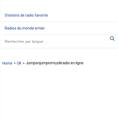
Gabon
Stations de radio favorite
Gambie
Radios du monde entier
Ghana
Guinée
Guinée Bissau
Jumponjumpinmuzikradio en ligne
Home
UK
Guinée équatoriale
Kenya
Lesotho
Libye