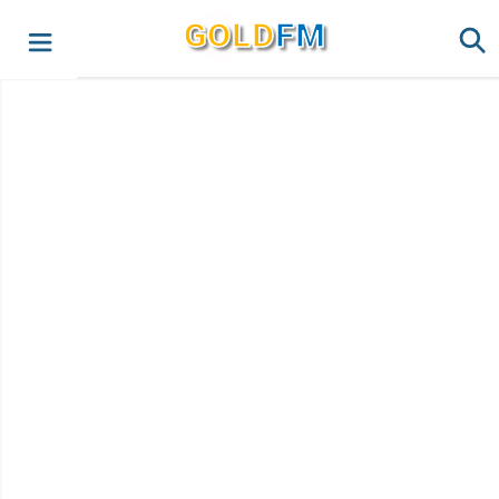
G
O
LD
FM