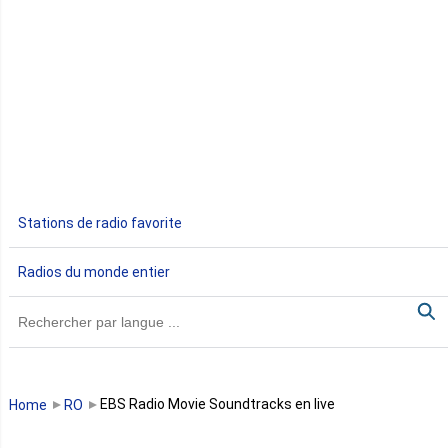
Côte d'Ivoire
Djibouti
Egypte
Ethiopie
Gabon
Stations de radio favorite
Gambie
Radios du monde entier
Ghana
Guinée
Guinée Bissau
EBS Radio Movie Soundtracks en live
Home
RO
Guinée équatoriale