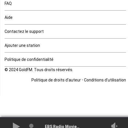
FAQ
Mauritanie
Aide
Mayotte
Contactez le support
Mozambique
Ajouter une station
Namibie
Politique de confidentialité
Niger
© 2024 GoldFM. Tous droits réservés.
Nigeria
-
Politique de droits d'auteur
Conditions d'utilisation
Ouganda
Rd Congo
Rwanda
EBS Radio Movie