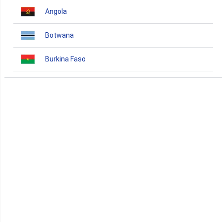
Angola
Botwana
Burkina Faso
Burundi
Bénin
Cameroun
Cap-Vert
Comores
Congo