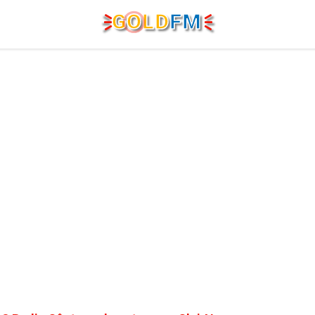
G
O
LD
FM