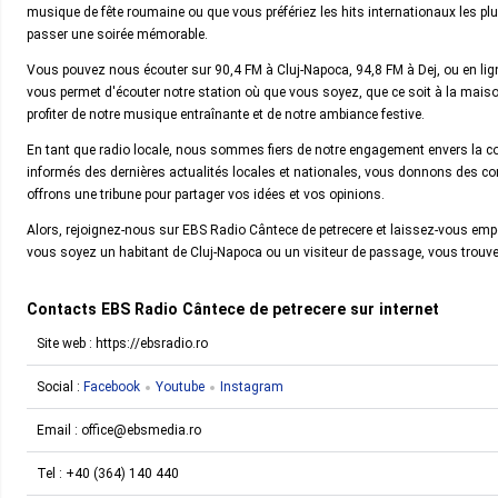
musique de fête roumaine ou que vous préfériez les hits internationaux les plu
passer une soirée mémorable.
Vous pouvez nous écouter sur 90,4 FM à Cluj-Napoca, 94,8 FM à Dej, ou en ligne v
vous permet d'écouter notre station où que vous soyez, que ce soit à la maison
profiter de notre musique entraînante et de notre ambiance festive.
En tant que radio locale, nous sommes fiers de notre engagement envers la 
informés des dernières actualités locales et nationales, vous donnons des co
offrons une tribune pour partager vos idées et vos opinions.
Alors, rejoignez-nous sur EBS Radio Cântece de petrecere et laissez-vous emp
vous soyez un habitant de Cluj-Napoca ou un visiteur de passage, vous trouver
Contacts EBS Radio Cântece de petrecere sur internet
Site web : https://ebsradio.ro
Social :
Facebook
Youtube
Instagram
Email :
office@ebsmedia.ro
Tel :
+40 (364) 140 440