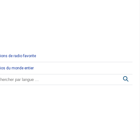
Comores
Congo
Côte d'Ivoire
Djibouti
ions de radio favorite
Egypte
ios du monde entier
Ethiopie
Gabon
Gambie
Ghana
Guinée