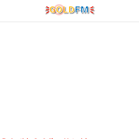
G
O
LD
FM