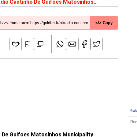
dio Cantinho De Guifoes Matosinhos
nicipality
</> Copy
Gol
o De Guifoes Matosinhos Municipality