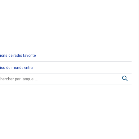
Comores
Congo
Côte d'Ivoire
Djibouti
ions de radio favorite
Egypte
ios du monde entier
Ethiopie
Gabon
Gambie
Ghana
Guinée