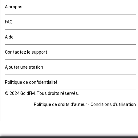
A propos
Maurice
FAQ
Mauritanie
Aide
Mayotte
Contactez le support
Mozambique
Ajouter une station
Namibie
Politique de confidentialité
Niger
© 2024 GoldFM. Tous droits réservés.
Nigeria
-
Politique de droits d'auteur
Conditions d'utilisation
Ouganda
Rd Congo