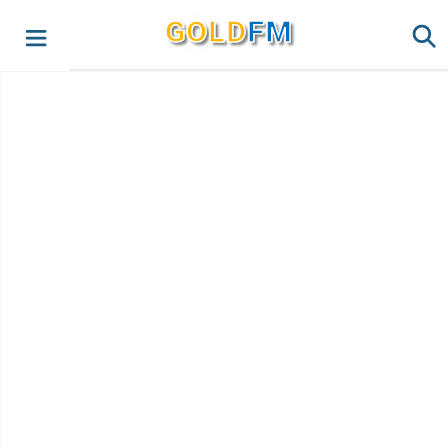
G
O
LD
FM