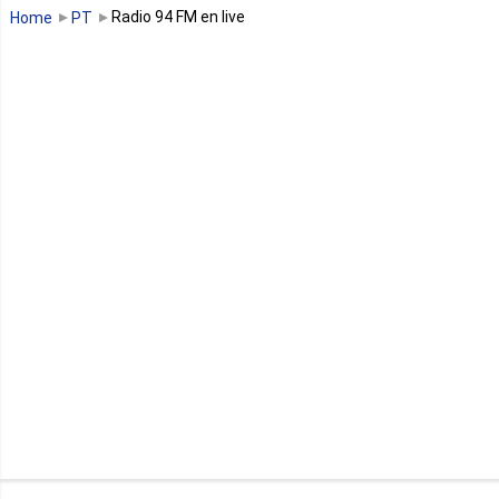
Guinée Bissau
Radio 94 FM en live
Home
PT
Guinée équatoriale
Kenya
Lesotho
Libye
Libéria
Madagascar
Malawi
Mali
Maroc