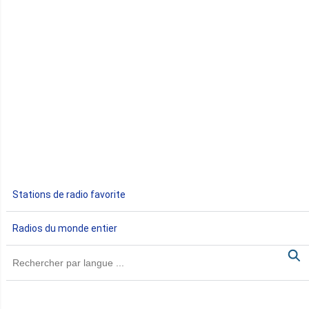
Congo
Côte d'Ivoire
Djibouti
Egypte
Ethiopie
Gabon
Stations de radio favorite
Gambie
Radios du monde entier
Ghana
Guinée