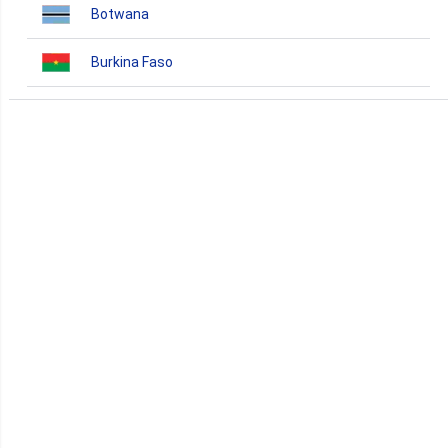
Botwana
Burkina Faso
Burundi
Bénin
Cameroun
Cap-Vert
Comores
Congo
Côte d'Ivoire
Djibouti