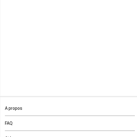
Lesotho
Libye
Libéria
Madagascar
Malawi
Mali
Maroc
A propos
Maurice
FAQ
Mauritanie