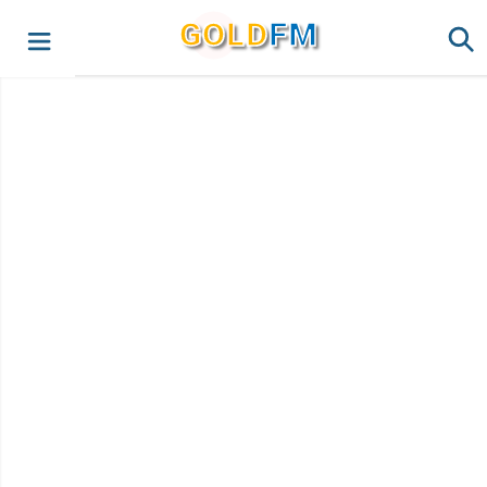
G
O
LD
FM