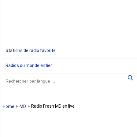
Egypte
Ethiopie
Gabon
Stations de radio favorite
Gambie
Radios du monde entier
Ghana
Guinée
Guinée Bissau
Radio Fresh MD en live
Home
MD
Guinée équatoriale
Kenya