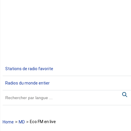
Côte d'Ivoire
Djibouti
Egypte
Ethiopie
Gabon
Stations de radio favorite
Gambie
Radios du monde entier
Ghana
Guinée
Guinée Bissau
Eco FM en live
Home
MD