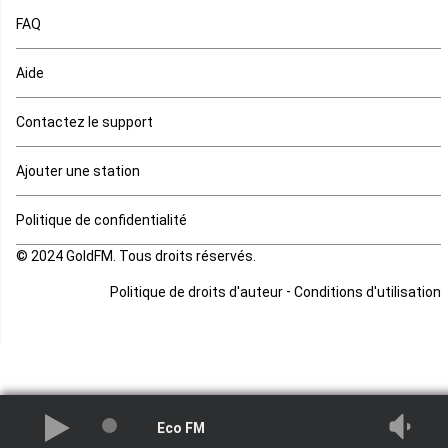
FAQ
Mauritanie
Aide
Mayotte
Contactez le support
Mozambique
Ajouter une station
Namibie
Politique de confidentialité
Niger
© 2024 GoldFM. Tous droits réservés.
Nigeria
-
Politique de droits d'auteur
Conditions d'utilisation
Ouganda
Rd Congo
Rwanda
Eco FM