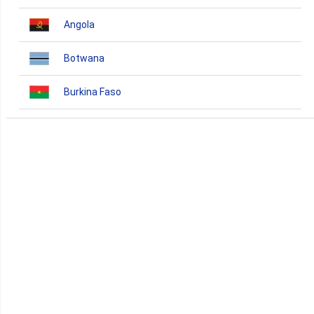
Angola
Botwana
Burkina Faso
Burundi
Bénin
Cameroun
Cap-Vert
Comores
Congo