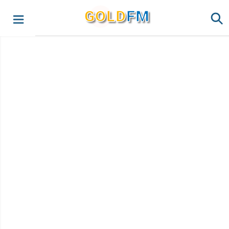
G
O
LD
FM