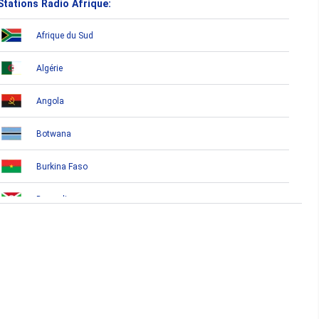
Stations Radio Afrique:
Afrique du Sud
Algérie
Angola
Botwana
Burkina Faso
Burundi
Bénin
Cameroun
Cap-Vert