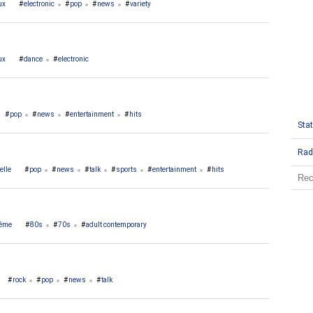
ux
electronic
pop
news
variety
ux
dance
electronic
pop
news
entertainment
hits
Stat
Rad
elle
pop
news
talk
sports
entertainment
hits
ême
80s
70s
adult contemporary
rock
pop
news
talk