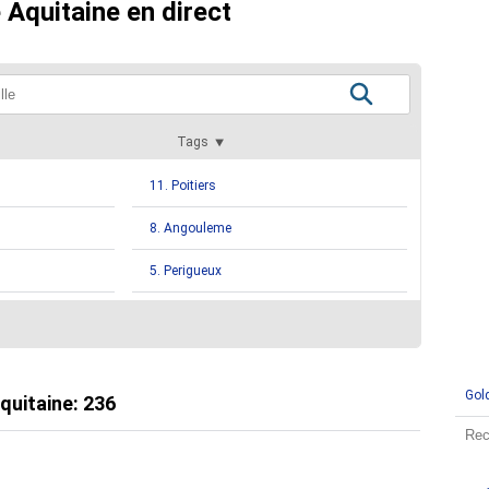
 Aquitaine en direct
Tags
11. Poitiers
8. Angouleme
5. Perigueux
3. Agen
2. Dax
Gol
2. La Cayenne De Seudre
quitaine
:
236
2. Melle
nal
2. Saintes