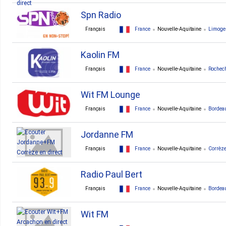
Spn Radio
Français
France
Nouvelle-Aquitaine
Limoge
Kaolin FM
Français
France
Nouvelle-Aquitaine
Rochec
Wit FM Lounge
Français
France
Nouvelle-Aquitaine
Bordea
Jordanne FM
Français
France
Nouvelle-Aquitaine
Corrèz
Radio Paul Bert
Français
France
Nouvelle-Aquitaine
Bordea
Wit FM