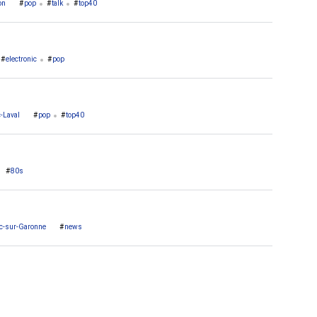
on
pop
talk
top40
electronic
pop
-Laval
pop
top40
80s
c-sur-Garonne
news