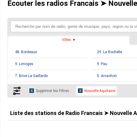
Écouter les radios Francais ➤ Nouvelle
Villes
48. Bordeaux
29. La Rochelle
9. Limoges
9. Pau
7. Brive La Gaillarde
5. Arcachon
4. Bayonne
4. Bergerac
Supprimer les Filtres :
Nouvelle Aquitaine
3. Niort
2. Correze
2. Gueret
2. Jonzac
Liste des stations de
Radio Francais ➤ Nouvelle A
2. La Reunion
2. Loudun
2. Royan
2. Saint Philippe Du Seig