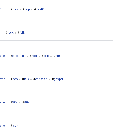
ême
rock
pop
top40
rock
folk
elle
electronic
rock
pop
hits
ême
pop
talk
christian
gospel
elle
90s
80s
elle
latin