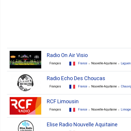
2. Serignac Sur Garonne
2. Terrasson Lavilledieu
1. Airvault
1. Ambazac
Radio On Air Visio
Français
France
Nouvelle-Aquitaine
Laguen
Radio Echo Des Choucas
Français
France
Nouvelle-Aquitaine
Chauvi
RCF Limousin
Français
France
Nouvelle-Aquitaine
Limoge
Elise Radio Nouvelle Aquitaine