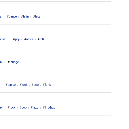
s
dance
latin
hits
houart
pop
news
folk
ux
lounge
e
dance
rock
pop
funk
ux
rock
pop
jazz
hip-hop