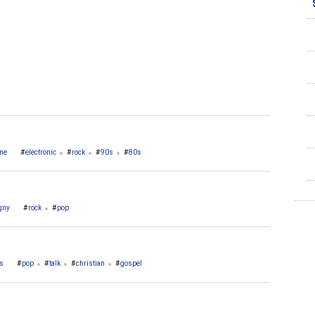
2. Tulle
1. Andernos Les Bains
ne
electronic
rock
90s
80s
gny
rock
pop
s
pop
talk
christian
gospel