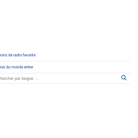
Comores
Congo
Côte d'Ivoire
Djibouti
ions de radio favorite
Egypte
ios du monde entier
Ethiopie
Gabon
Gambie
Ghana
Guinée