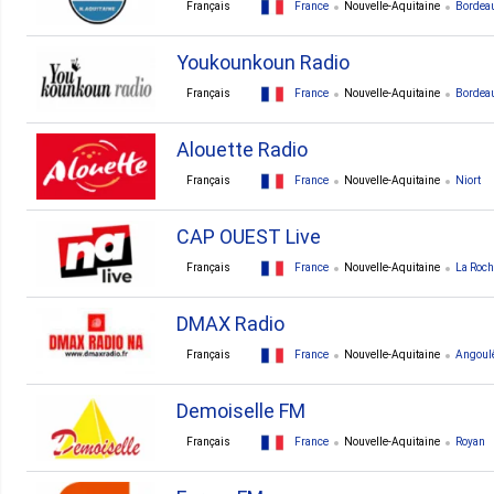
Français
France
Nouvelle-Aquitaine
Bordea
Youkounkoun Radio
Français
France
Nouvelle-Aquitaine
Bordea
Alouette Radio
Français
France
Nouvelle-Aquitaine
Niort
CAP OUEST Live
Français
France
Nouvelle-Aquitaine
La Roch
DMAX Radio
Français
France
Nouvelle-Aquitaine
Angoul
Demoiselle FM
Français
France
Nouvelle-Aquitaine
Royan