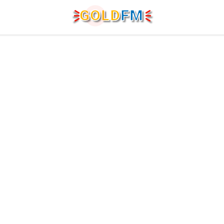
G
O
LD
FM