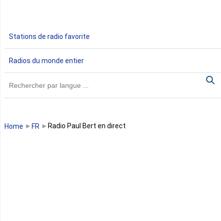
Ethiopie
Gabon
Stations de radio favorite
Gambie
Radios du monde entier
Ghana
Guinée
Guinée Bissau
Radio Paul Bert en direct
Home
FR
Guinée équatoriale
Kenya
Lesotho
Libye