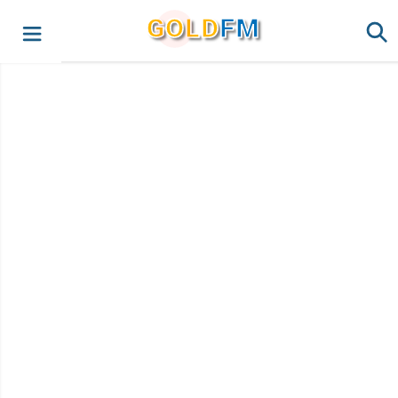
G
O
LD
FM