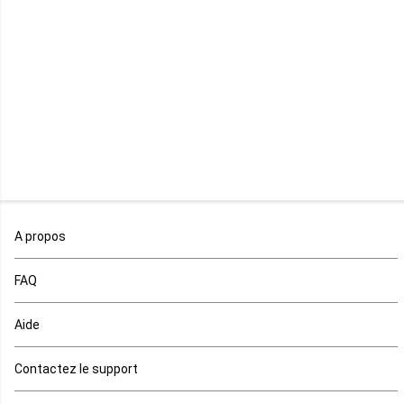
Libéria
Madagascar
Malawi
Mali
Maroc
A propos
Maurice
FAQ
Mauritanie
Aide
Mayotte
Contactez le support
Mozambique