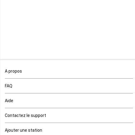
Libéria
Madagascar
Malawi
Mali
Maroc
A propos
Maurice
FAQ
Mauritanie
Aide
Mayotte
Contactez le support
Mozambique
Ajouter une station
Namibie