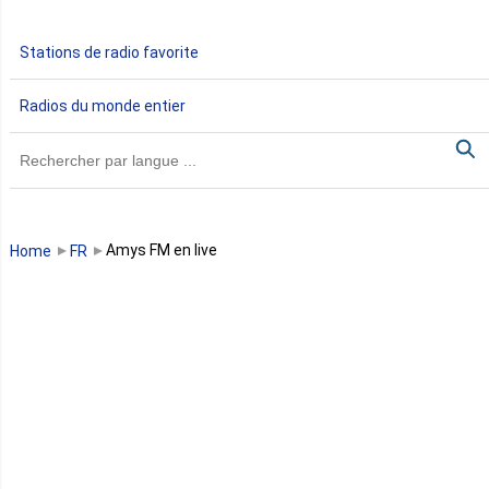
Gabon
Stations de radio favorite
Gambie
Radios du monde entier
Ghana
Guinée
Guinée Bissau
Amys FM en live
Home
FR
Guinée équatoriale
Kenya
Lesotho
Libye