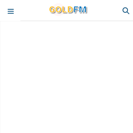
G
O
LD
FM