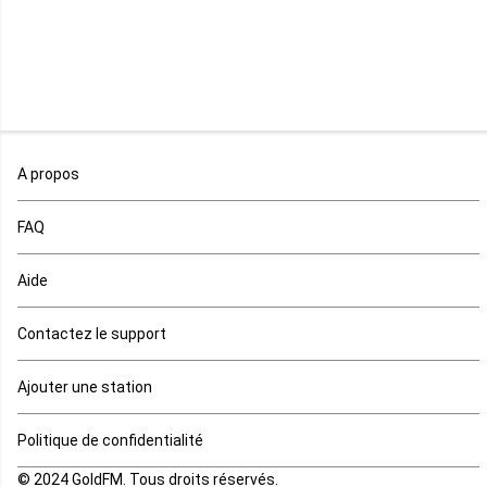
Malawi
Mali
Maroc
A propos
Maurice
FAQ
Mauritanie
Aide
Mayotte
Contactez le support
Mozambique
Ajouter une station
Namibie
Politique de confidentialité
Niger
© 2024 GoldFM. Tous droits réservés.