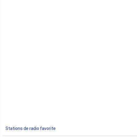
Cameroun
Cap-Vert
Comores
Congo
Côte d'Ivoire
Djibouti
Egypte
Ethiopie
Gabon
Stations de radio favorite
Gambie