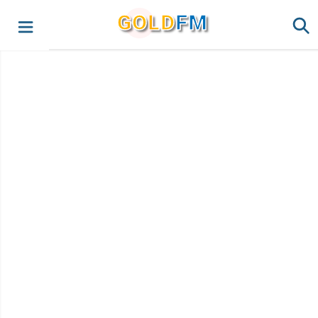
G
O
LD
FM