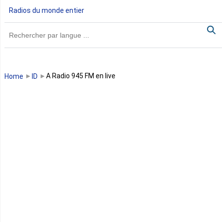
Radios du monde entier
Ghana
Guinée
Guinée Bissau
A Radio 945 FM en live
Home
ID
Guinée équatoriale
Kenya
Lesotho
Libye
Libéria
Madagascar