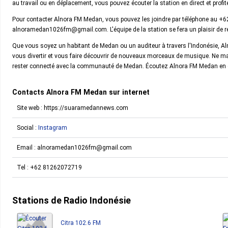
au travail ou en déplacement, vous pouvez écouter la station en direct et prof
Pour contacter Alnora FM Medan, vous pouvez les joindre par téléphone au +6
alnoramedan1026fm@gmail.com. L'équipe de la station se fera un plaisir de 
Que vous soyez un habitant de Medan ou un auditeur à travers l'Indonésie, Aln
vous divertir et vous faire découvrir de nouveaux morceaux de musique. Ne ma
rester connecté avec la communauté de Medan. Écoutez Alnora FM Medan en d
Contacts Alnora FM Medan sur internet
Site web : https://suaramedannews.com
Social :
Instagram
Email :
alnoramedan1026fm@gmail.com
Tel :
+62 81262072719
Stations de Radio Indonésie
Citra 102.6 FM