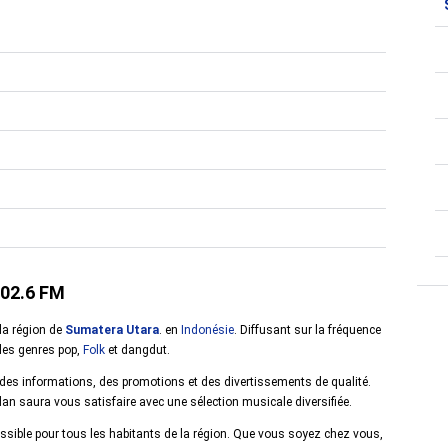
102.6 FM
la région de
Sumatera Utara
. en
Indonésie
. Diffusant sur la fréquence
les genres pop,
Folk
et dangdut.
 des informations, des promotions et des divertissements de qualité.
n saura vous satisfaire avec une sélection musicale diversifiée.
sible pour tous les habitants de la région. Que vous soyez chez vous,