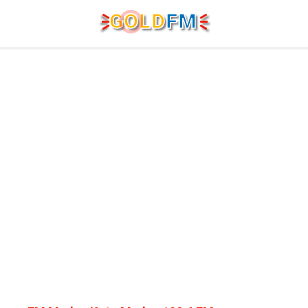
G
O
LD
FM