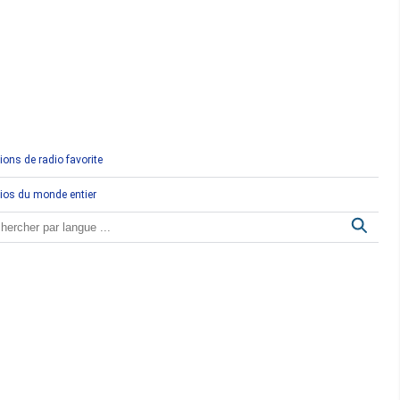
Comores
Congo
Côte d'Ivoire
Djibouti
ions de radio favorite
Egypte
ios du monde entier
Ethiopie
Gabon
Gambie
Ghana
Guinée