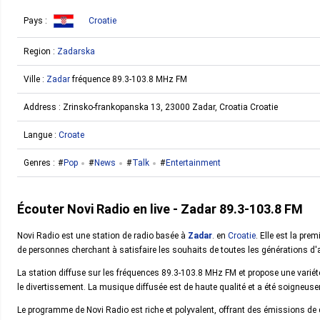
Pays :
Croatie
Region :
Zadarska
Ville :
Zadar
fréquence 89.3-103.8 MHz FM
Address :
Zrinsko-frankopanska 13, 23000 Zadar, Croatia Croatie
Langue :
Croate
Genres :
Pop
News
Talk
Entertainment
Écouter Novi Radio en live - Zadar 89.3-103.8 FM
Novi Radio est une station de radio basée à
Zadar
. en
Croatie
. Elle est la pre
de personnes cherchant à satisfaire les souhaits de toutes les générations d'au
La station diffuse sur les fréquences 89.3-103.8 MHz FM et propose une variété
le divertissement. La musique diffusée est de haute qualité et a été soigneus
Le programme de Novi Radio est riche et polyvalent, offrant des émissions de