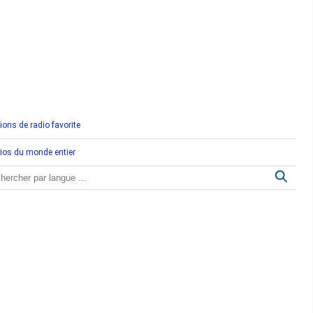
Comores
Congo
Côte d'Ivoire
Djibouti
ions de radio favorite
Egypte
ios du monde entier
Ethiopie
Gabon
Gambie
Ghana
Guinée