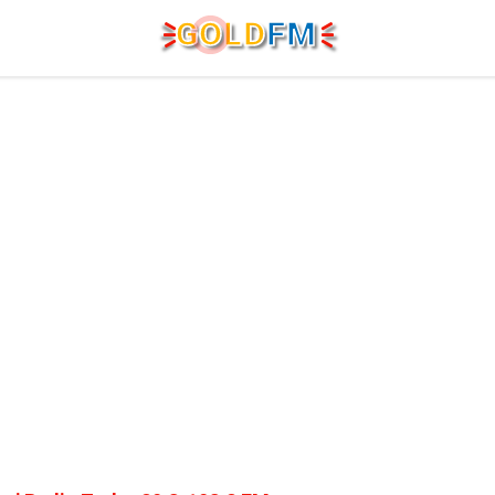
G
O
LD
FM