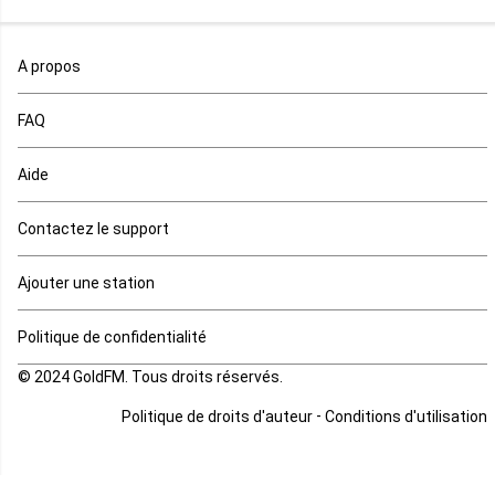
Maroc
A propos
Maurice
FAQ
Mauritanie
Aide
Mayotte
Contactez le support
Mozambique
Ajouter une station
Namibie
Politique de confidentialité
Niger
© 2024 GoldFM. Tous droits réservés.
Nigeria
-
Politique de droits d'auteur
Conditions d'utilisation
Ouganda