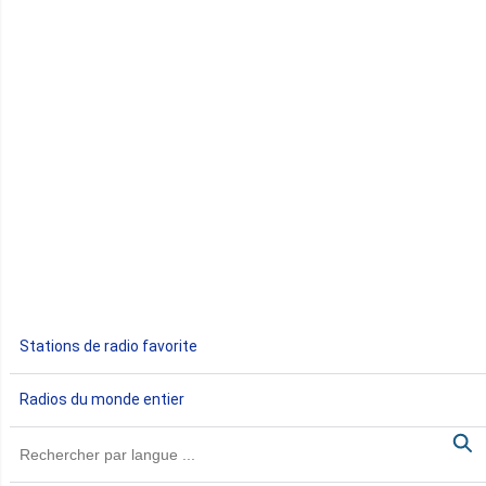
Comores
Congo
Côte d'Ivoire
Djibouti
Egypte
Ethiopie
Gabon
Stations de radio favorite
Gambie
Radios du monde entier
Ghana
Guinée