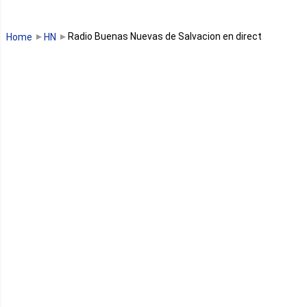
Guinée Bissau
Radio Buenas Nuevas de Salvacion en direct
Home
HN
Guinée équatoriale
Kenya
Lesotho
Libye
Libéria
Madagascar
Malawi
Mali