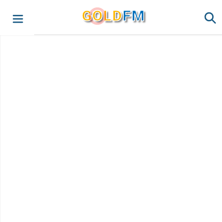
G
O
LD
FM