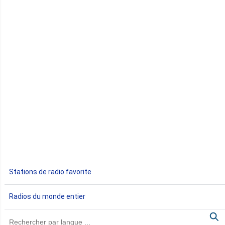
Comores
Congo
Côte d'Ivoire
Djibouti
Egypte
Ethiopie
Gabon
Stations de radio favorite
Gambie
Radios du monde entier
Ghana