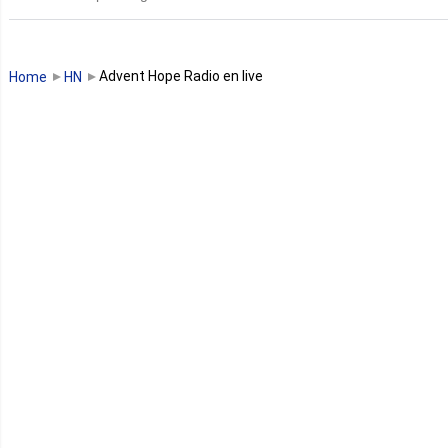
Guinée
Guinée Bissau
Advent Hope Radio en live
Home
HN
Guinée équatoriale
Kenya
Lesotho
Libye
Libéria
Madagascar
Malawi
Mali