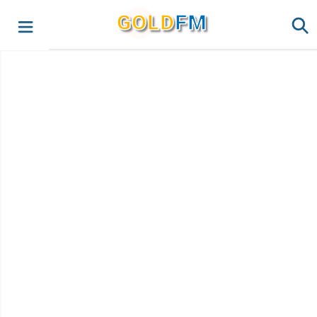
G
O
LD
FM