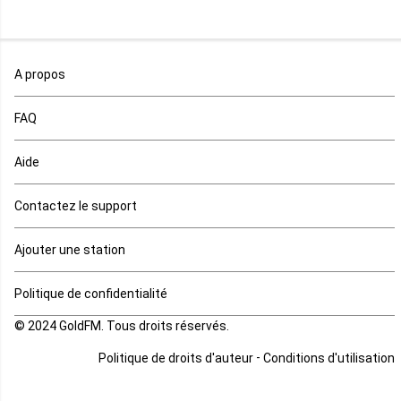
Maroc
A propos
Maurice
FAQ
Mauritanie
Aide
Mayotte
Contactez le support
Mozambique
Ajouter une station
Namibie
Politique de confidentialité
Niger
© 2024 GoldFM. Tous droits réservés.
Nigeria
-
Politique de droits d'auteur
Conditions d'utilisation
Ouganda