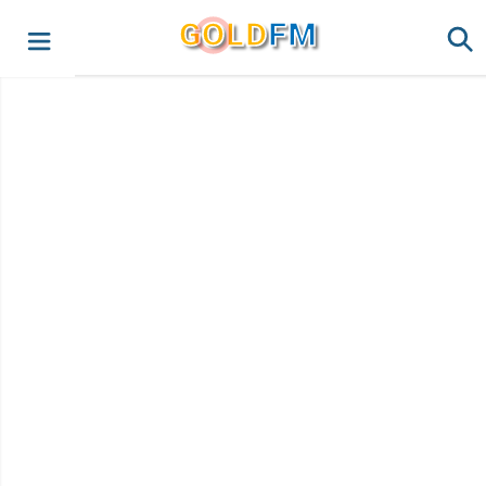
G
O
LD
FM