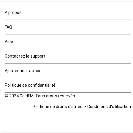
Maroc
A propos
Maurice
FAQ
Mauritanie
Aide
Mayotte
Contactez le support
Mozambique
Ajouter une station
Namibie
Politique de confidentialité
Niger
© 2024 GoldFM. Tous droits réservés.
Nigeria
-
Politique de droits d'auteur
Conditions d'utilisation
Ouganda
Rd Congo