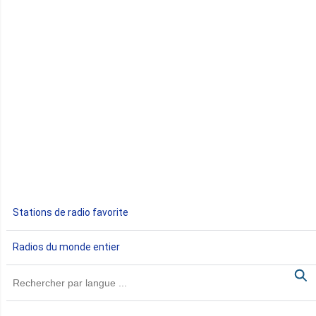
Congo
Côte d'Ivoire
Djibouti
Egypte
Ethiopie
Gabon
Stations de radio favorite
Gambie
Radios du monde entier
Ghana
Guinée