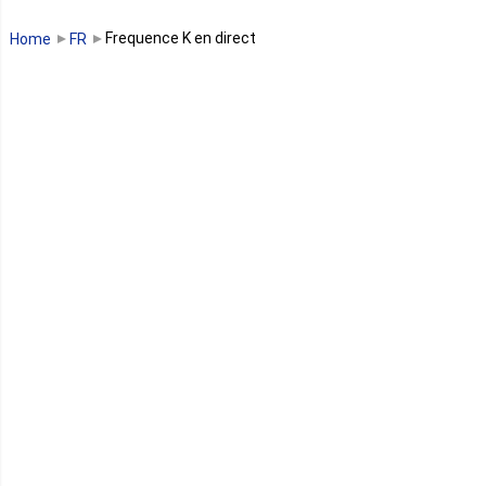
Guinée Bissau
Frequence K en direct
Home
FR
Guinée équatoriale
Kenya
Lesotho
Libye
Libéria
Madagascar
Malawi
Mali