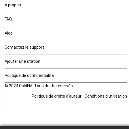
A propos
Maurice
FAQ
Mauritanie
Aide
Mayotte
Contactez le support
Mozambique
Ajouter une station
Namibie
Politique de confidentialité
Niger
© 2024 GoldFM. Tous droits réservés.
Nigeria
-
Politique de droits d'auteur
Conditions d'utilisation
Ouganda
Rd Congo