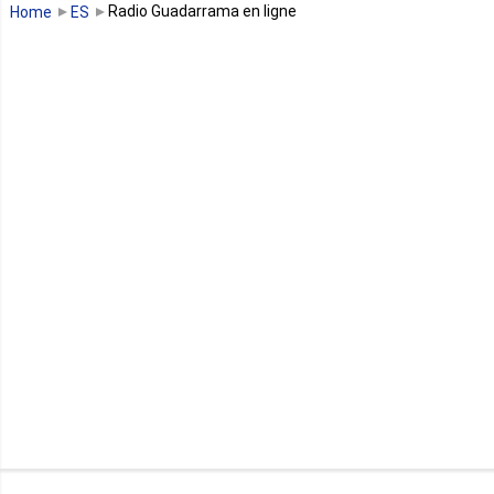
Radio Guadarrama en ligne
Home
ES
Guinée équatoriale
Kenya
Lesotho
Libye
Libéria
Madagascar
Malawi
Mali
Maroc