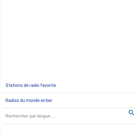
Congo
Côte d'Ivoire
Djibouti
Egypte
Ethiopie
Gabon
Stations de radio favorite
Gambie
Radios du monde entier
Ghana
Guinée
Guinée Bissau