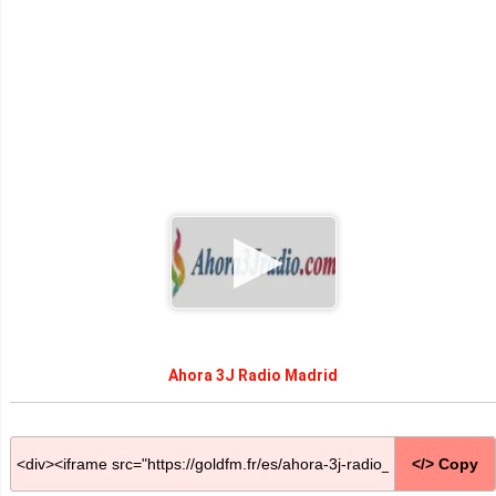
Ahora 3J Radio Madrid
</> Copy