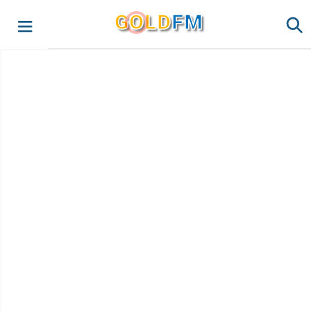
G
O
LD
FM