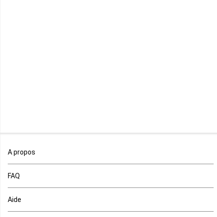
Libye
Libéria
Madagascar
Malawi
Mali
Maroc
A propos
Maurice
FAQ
Mauritanie
Aide
Mayotte