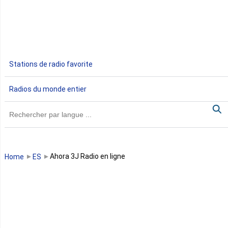
Egypte
Ethiopie
Gabon
Stations de radio favorite
Gambie
Radios du monde entier
Ghana
Guinée
Guinée Bissau
Ahora 3J Radio en ligne
Home
ES
Guinée équatoriale
Kenya
Lesotho