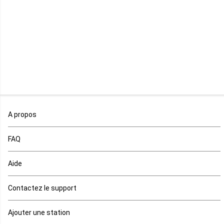
Libéria
Madagascar
Malawi
Mali
Maroc
A propos
Maurice
FAQ
Mauritanie
Aide
Mayotte
Contactez le support
Mozambique
Ajouter une station
Namibie