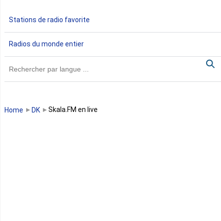
Gabon
Stations de radio favorite
Gambie
Radios du monde entier
Ghana
Guinée
Guinée Bissau
Skala.FM en live
Home
DK
Guinée équatoriale
Kenya
Lesotho
Libye