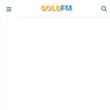
G
O
LD
FM