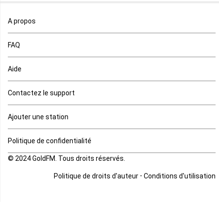
Maroc
A propos
Maurice
FAQ
Mauritanie
Aide
Mayotte
Contactez le support
Mozambique
Ajouter une station
Namibie
Politique de confidentialité
Niger
© 2024 GoldFM. Tous droits réservés.
Nigeria
-
Politique de droits d'auteur
Conditions d'utilisation
Ouganda
Rd Congo