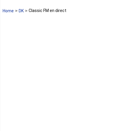
Guinée Bissau
Classic FM en direct
Home
DK
Guinée équatoriale
Kenya
Lesotho
Libye
Libéria
Madagascar
Malawi
Mali