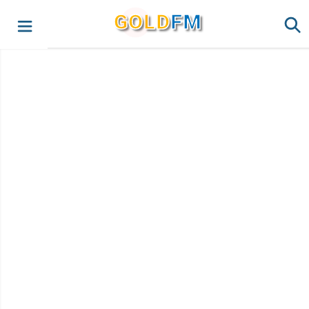
G
O
LD
FM