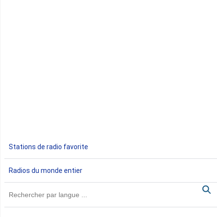
Congo
Côte d'Ivoire
Djibouti
Egypte
Ethiopie
Gabon
Stations de radio favorite
Gambie
Radios du monde entier
Ghana
Guinée