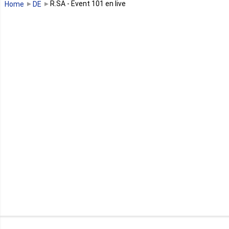
R.SA - Event 101 en live
Home
DE
Guinée équatoriale
Kenya
Lesotho
Libye
Libéria
Madagascar
Malawi
Mali
Maroc