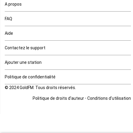
A propos
Maurice
FAQ
Mauritanie
Aide
Mayotte
Contactez le support
Mozambique
Ajouter une station
Namibie
Politique de confidentialité
Niger
© 2024 GoldFM. Tous droits réservés.
Nigeria
-
Politique de droits d'auteur
Conditions d'utilisation
Ouganda
Rd Congo