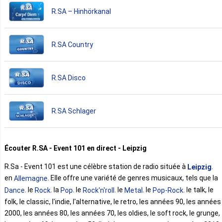
R.SA – Hinhörkanal
R.SA Country
R.SA Disco
R.SA Schlager
Écouter R.SA - Event 101 en direct - Leipzig
R.Sa - Event 101 est une célèbre station de radio située à
.
Leipzig
en
. Elle offre une variété de genres musicaux, tels que la
Allemagne
. le
. la
. le
. le
. le
. le talk, le
Dance
Rock
Pop
Rock'n'roll
Metal
Pop-Rock
folk, le classic, l'indie, l'alternative, le retro, les années 90, les années
2000, les années 80, les années 70, les oldies, le soft rock, le grunge,