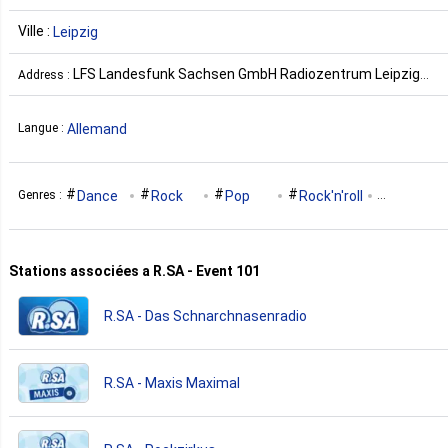
Ville :
Leipzig
LFS Landesfunk Sachsen GmbH Radiozentrum Leipzig
Address :
Thomasgasse 2 04109 Leipzig Allemagne
Allemand
Langue :
Dance
Rock
Pop
Rock'n'roll
Genres :
Metal
Pop-Rock
Talk
Folk
Classic
Stations associées a R.SA - Event 101
Indie
Alternative
Retro
90S
00S
R.SA - Das Schnarchnasenradio
80S
70S
Oldies
Soft Rock
Grunge
R.SA - Maxis Maximal
60S
50S
Adult Contemporary
10S
Heavy Rock
Punk Rock
Aor