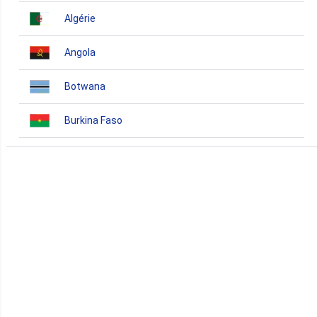
Algérie
Angola
Botwana
Burkina Faso
Burundi
Bénin
Cameroun
Cap-Vert
Comores