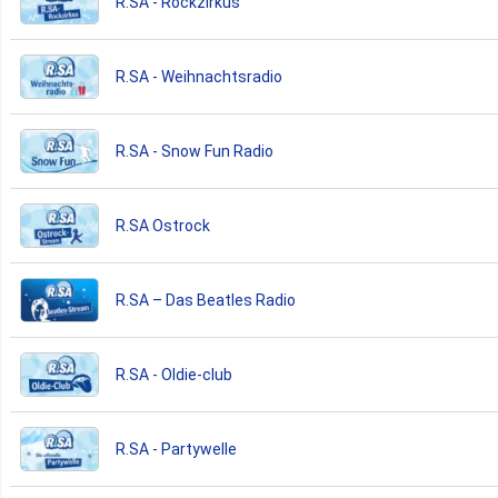
R.SA - Rockzirkus
R.SA - Weihnachtsradio
R.SA - Snow Fun Radio
R.SA Ostrock
R.SA – Das Beatles Radio
R.SA - Oldie-club
R.SA - Partywelle