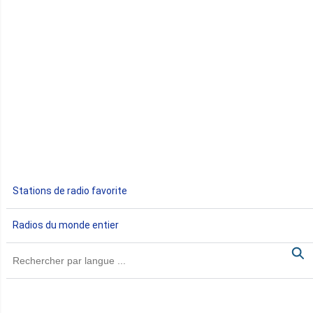
Congo
Côte d'Ivoire
Djibouti
Egypte
Ethiopie
Gabon
Stations de radio favorite
Gambie
Radios du monde entier
Ghana
Guinée
Guinée Bissau