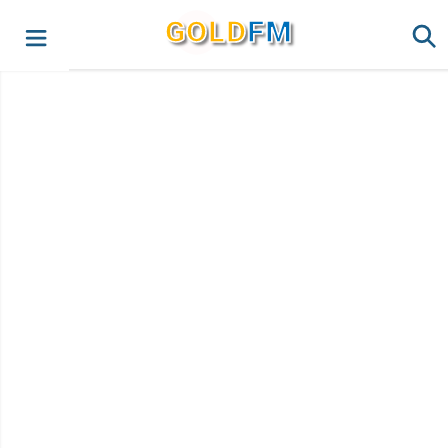
G
O
LD
FM