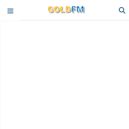
G
O
LD
FM