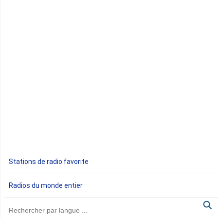
Comores
Congo
Côte d'Ivoire
Djibouti
Egypte
Ethiopie
Gabon
Stations de radio favorite
Gambie
Radios du monde entier
Ghana