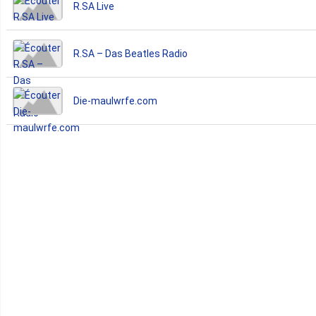
R.SA Live
R.SA – Das Beatles Radio
Die-maulwrfe.com