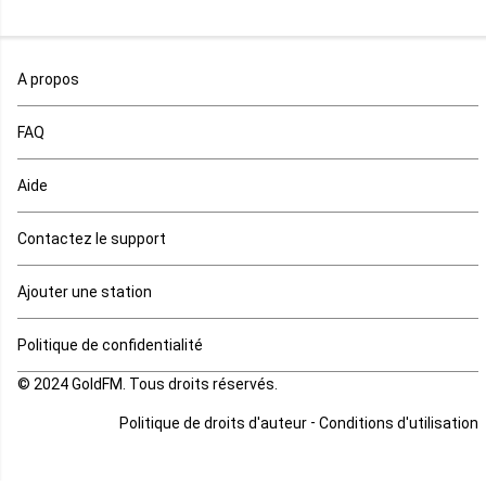
Maroc
A propos
Maurice
FAQ
Mauritanie
Aide
Mayotte
Contactez le support
Mozambique
Ajouter une station
Namibie
Politique de confidentialité
Niger
© 2024 GoldFM. Tous droits réservés.
Nigeria
-
Politique de droits d'auteur
Conditions d'utilisation
Ouganda