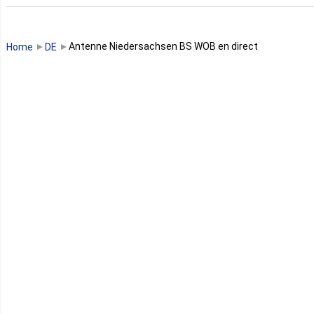
Guinée
Guinée Bissau
Antenne Niedersachsen BS WOB en direct
Home
DE
Guinée équatoriale
Kenya
Lesotho
Libye
Libéria
Madagascar
Malawi
Mali