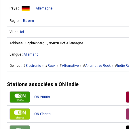
Pays :
Allemagne
Region :
Bayern
Ville :
Hof
Address :
Sophienberg 1, 95028 Hof Allemagne
Langue :
Allemand
Genres :
Electronic
Rock
Alternative
Alternative Rock
Indie R
Stations associées a ON Indie
ON 2000s
ON Charts