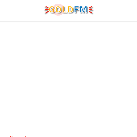
G
O
LD
FM