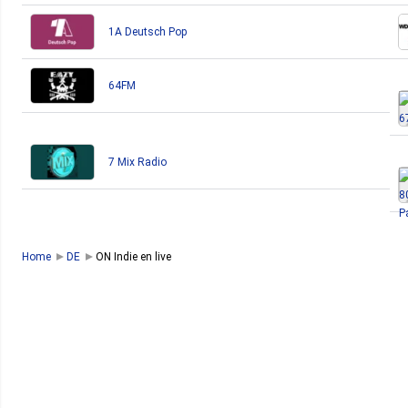
1A Deutsch Pop
64FM
7 Mix Radio
Home
DE
ON Indie en live