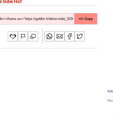
 Indie Hof
</> Copy
Gol