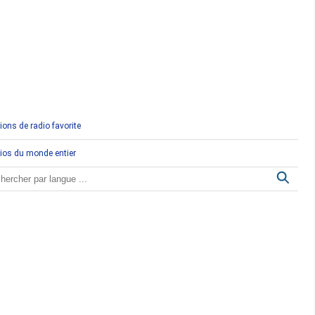
Comores
Congo
Côte d'Ivoire
Djibouti
ions de radio favorite
Egypte
ios du monde entier
Ethiopie
Gabon
Gambie
Ghana
Guinée