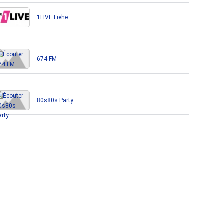
1LIVE Fiehe
674 FM
80s80s Party