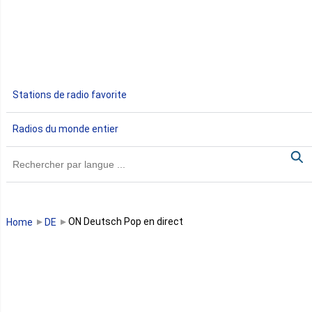
Egypte
Ethiopie
Gabon
Stations de radio favorite
Gambie
Radios du monde entier
Ghana
Guinée
Guinée Bissau
ON Deutsch Pop en direct
Home
DE
Guinée équatoriale
Kenya