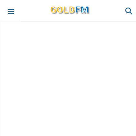
G
O
LD
FM