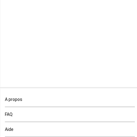
Lesotho
Libye
Libéria
Madagascar
Malawi
Mali
Maroc
A propos
Maurice
FAQ
Mauritanie
Aide
Mayotte