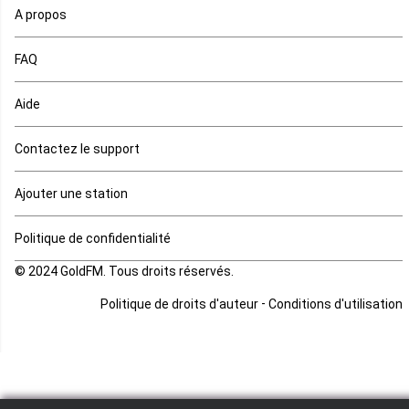
A propos
Maurice
FAQ
Mauritanie
Aide
Mayotte
Contactez le support
Mozambique
Ajouter une station
Namibie
Politique de confidentialité
Niger
© 2024 GoldFM. Tous droits réservés.
Nigeria
-
Politique de droits d'auteur
Conditions d'utilisation
Ouganda
Rd Congo