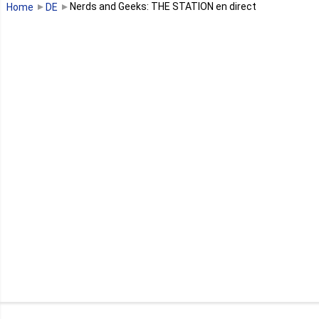
Nerds and Geeks: THE STATION en direct
Home
DE
Guinée équatoriale
Kenya
Lesotho
Libye
Libéria
Madagascar
Malawi
Mali
Maroc