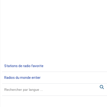
Congo
Côte d'Ivoire
Djibouti
Egypte
Ethiopie
Gabon
Stations de radio favorite
Gambie
Radios du monde entier
Ghana
Guinée
Guinée Bissau