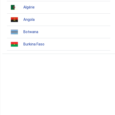
Algérie
Angola
Botwana
Burkina Faso
Burundi
Bénin
Cameroun
Cap-Vert
Comores