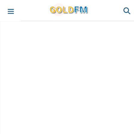
G
O
LD
FM