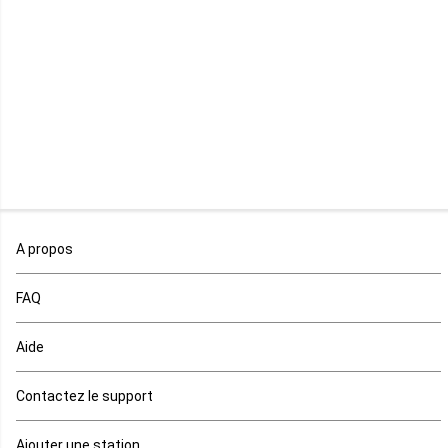
Libéria
Madagascar
Malawi
Mali
Maroc
A propos
Maurice
FAQ
Mauritanie
Aide
Mayotte
Contactez le support
Mozambique
Ajouter une station