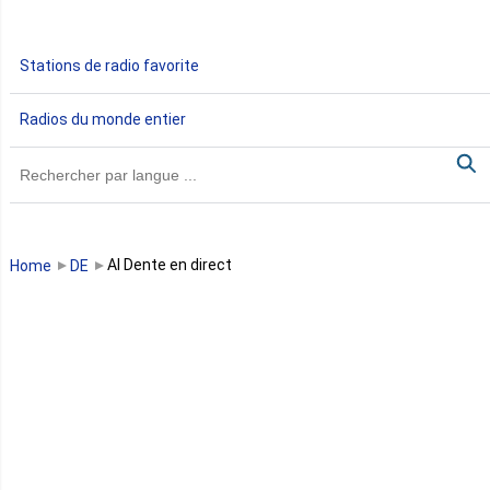
Gabon
Stations de radio favorite
Gambie
Radios du monde entier
Ghana
Guinée
Guinée Bissau
Al Dente en direct
Home
DE
Guinée équatoriale
Kenya
Lesotho
Libye