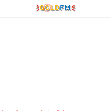
G
O
LD
FM