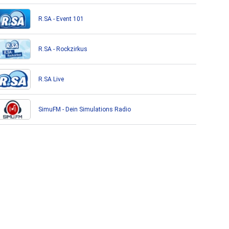
R.SA - Event 101
R.SA - Rockzirkus
R.SA Live
SimuFM - Dein Simulations Radio