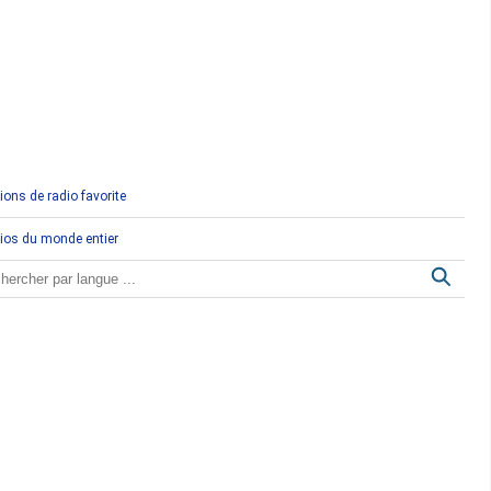
Comores
Congo
Côte d'Ivoire
Djibouti
ions de radio favorite
Egypte
ios du monde entier
Ethiopie
Gabon
Gambie
Ghana
Guinée