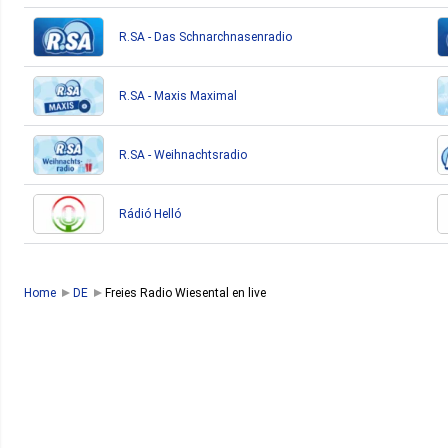
R.SA - Das Schnarchnasenradio
R.SA - Maxis Maximal
R.SA - Weihnachtsradio
Rádió Helló
Home
DE
Freies Radio Wiesental en live