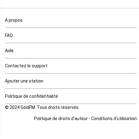
Maroc
A propos
Maurice
FAQ
Mauritanie
Aide
Mayotte
Contactez le support
Mozambique
Ajouter une station
Namibie
Politique de confidentialité
Niger
© 2024 GoldFM. Tous droits réservés.
Nigeria
-
Politique de droits d'auteur
Conditions d'utilisation
Ouganda