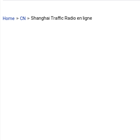
Guinée Bissau
Shanghai Traffic Radio en ligne
Home
CN
Guinée équatoriale
Kenya
Lesotho
Libye
Libéria
Madagascar
Malawi
Mali