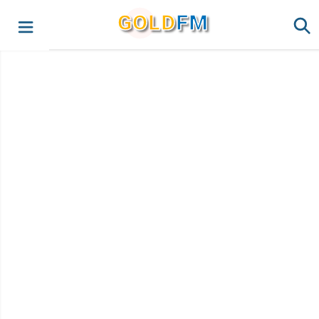
G
O
LD
FM