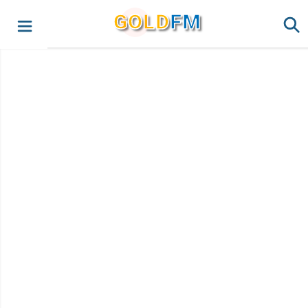
G
O
LD
FM