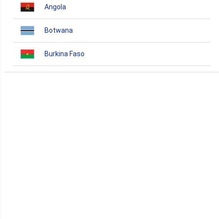
Angola
Botwana
Burkina Faso
Burundi
Bénin
Cameroun
Cap-Vert
Comores
Congo
Côte d'Ivoire