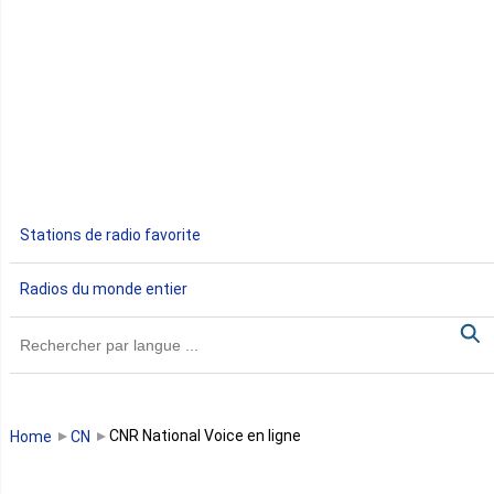
Djibouti
Egypte
Ethiopie
Gabon
Stations de radio favorite
Gambie
Radios du monde entier
Ghana
Guinée
Guinée Bissau
CNR National Voice en ligne
Home
CN
Guinée équatoriale