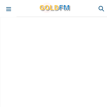
G
O
LD
FM