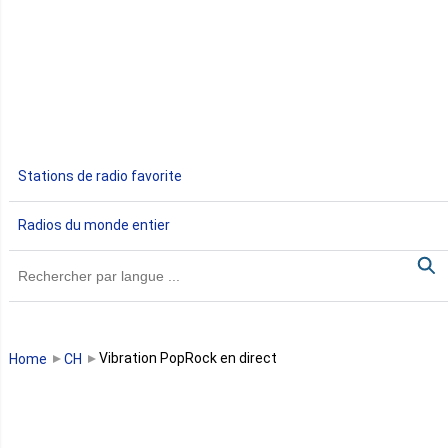
Djibouti
Egypte
Ethiopie
Gabon
Stations de radio favorite
Gambie
Radios du monde entier
Ghana
Guinée
Guinée Bissau
Vibration PopRock en direct
Home
CH
Guinée équatoriale
Kenya