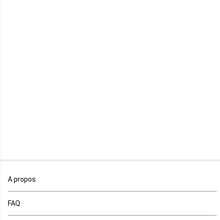
Lesotho
Libye
Libéria
Madagascar
Malawi
Mali
Maroc
A propos
Maurice
FAQ
Mauritanie