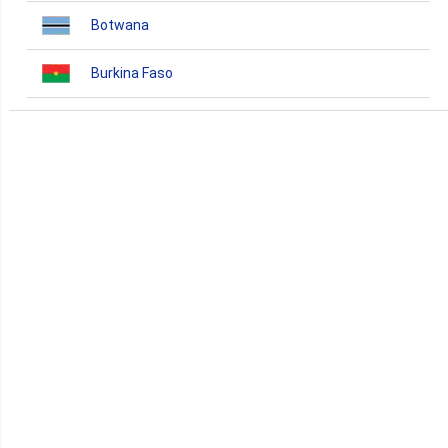
Botwana
Burkina Faso
Burundi
Bénin
Cameroun
Cap-Vert
Comores
Congo
Côte d'Ivoire